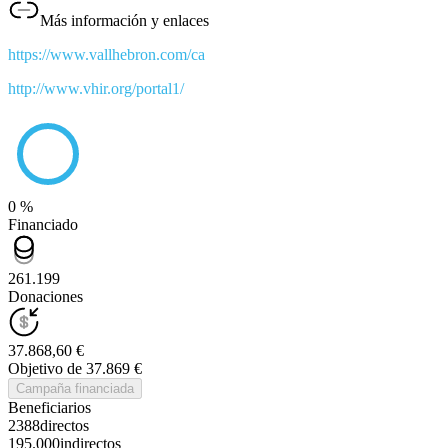
Más información y enlaces
https://www.vallhebron.com/ca
http://www.vhir.org/portal1/
0 %
Financiado
261.199
Donaciones
37.868,60 €
Objetivo de 37.869 €
Campaña financiada
Beneficiarios
2388
directos
195.000
indirectos