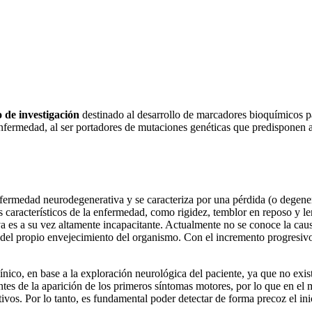
 de investigación
destinado al desarrollo de marcadores bioquímicos p
 enfermedad, al ser portadores de mutaciones genéticas que predisponen
rmedad neurodegenerativa y se caracteriza por una pérdida (o degenera
 característicos de la enfermedad, como rigidez, temblor en reposo y l
va es a su vez altamente incapacitante. Actualmente no se conoce la ca
del propio envejecimiento del organismo. Con el incremento progresivo
nico, en base a la exploración neurológica del paciente, ya que no exi
tes de la aparición de los primeros síntomas motores, por lo que en el 
tivos. Por lo tanto, es fundamental poder detectar de forma precoz el in