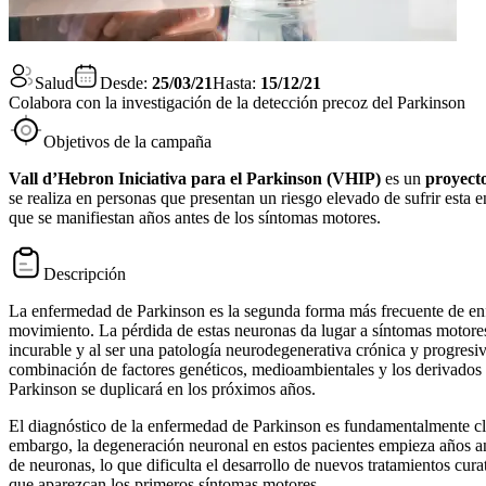
Salud
Desde:
25/03/21
Hasta:
15/12/21
Colabora con la investigación de la detección precoz del Parkinson
Objetivos de la campaña
Vall d’Hebron Iniciativa para el Parkinson (VHIP)
es un
proyecto
se realiza en personas que presentan un riesgo elevado de sufrir esta
que se manifiestan años antes de los síntomas motores.
Descripción
La enfermedad de Parkinson es la segunda forma más frecuente de enfe
movimiento. La pérdida de estas neuronas da lugar a síntomas motores
incurable y al ser una patología neurodegenerativa crónica y progresi
combinación de factores genéticos, medioambientales y los derivados 
Parkinson se duplicará en los próximos años.
El diagnóstico de la enfermedad de Parkinson es fundamentalmente clí
embargo, la degeneración neuronal en estos pacientes empieza años an
de neuronas, lo que dificulta el desarrollo de nuevos tratamientos cura
que aparezcan los primeros síntomas motores.