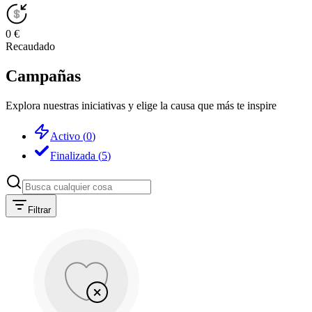
0 €
Recaudado
Campañas
Explora nuestras iniciativas y elige la causa que más te inspire
Activo
(
0
)
Finalizada
(
5
)
Filtrar