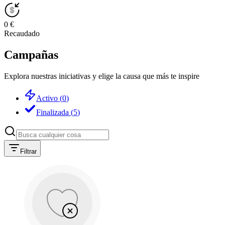
0 €
Recaudado
Campañas
Explora nuestras iniciativas y elige la causa que más te inspire
Activo
(
0
)
Finalizada
(
5
)
Filtrar