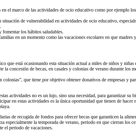
s en el marco de las actividades de ocio educativo como por ejemplo l
 en situación de vulnerabilidad en actividades de ocio educativo, espec
a.
y fomentar los hábitos saludables.
s familias en un momento como las vacaciones escolares en que madres y p
 físico que está ocasionando esta situación actual a miles de niños y
e la concesión de becas, en casales y colonias de verano durante los me
 colonias”, que tiene por objetivo obtener donativos de empresas y part
estas actividades no es un lujo, sino una necesidad, para garantizar su b
ticipar en estas actividades es la única oportunidad que tienen de hace
playa.
 de recogida de fondos para ofrecer becas que garanticen la alimentac
fuerza especialmente la temporada de verano, periodo en que cierran los 
e el periodo de vacaciones.