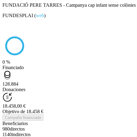
FUNDACIÓ PERE TARRES - Campanya cap infant sense colònies 
FUNDESPLAI (
web
)
0 %
Financiado
128.884
Donaciones
18.458,00 €
Objetivo de 18.458 €
Campaña financiada
Beneficiarios
980
directos
1140
indirectos