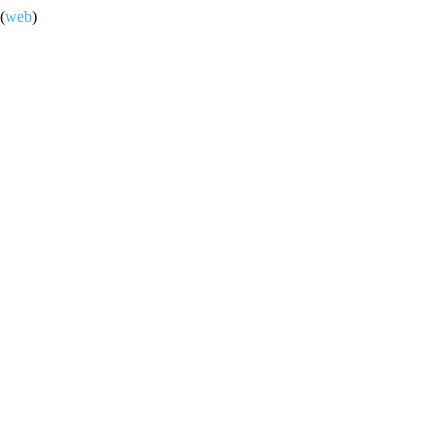
(
web
)