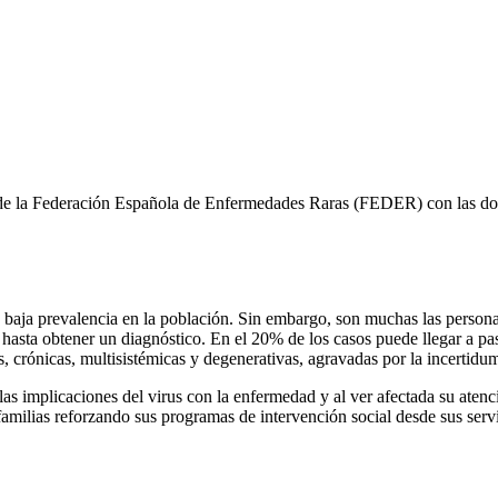
s de la Federación Española de Enfermedades Raras (FEDER) con las don
a baja prevalencia en la población. Sin embargo, son muchas las person
asta obtener un diagnóstico. En el 20% de los casos puede llegar a pas
, crónicas, multisistémicas y degenerativas, agravadas por la incertidum
as implicaciones del virus con la enfermedad y al ver afectada su ate
ilias reforzando sus programas de intervención social desde sus servic