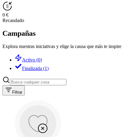
0 €
Recaudado
Campañas
Explora nuestras iniciativas y elige la causa que más te inspire
Activo
(
0
)
Finalizada
(
1
)
Filtrar