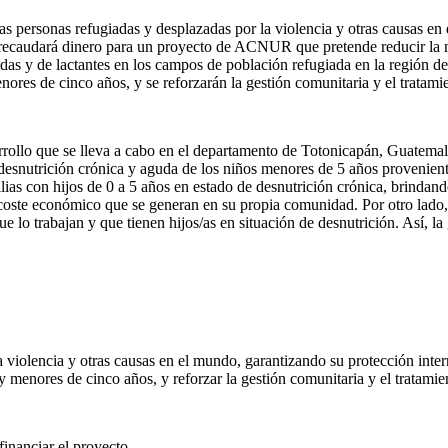
as personas refugiadas y desplazadas por la violencia y otras causas en
recaudará dinero para un proyecto de ACNUR que pretende reducir la mort
s y de lactantes en los campos de población refugiada en la región del
nores de cinco años, y se reforzarán la gestión comunitaria y el tratami
arrollo que se lleva a cabo en el departamento de Totonicapán, Guatem
n de desnutrición crónica y aguda de los niños menores de 5 años provenie
ias con hijos de 0 a 5 años en estado de desnutrición crónica, brindando 
coste económico que se generan en su propia comunidad. Por otro lado, 
ue lo trabajan y que tienen hijos/as en situación de desnutrición. Así, l
a violencia y otras causas en el mundo, garantizando su protección inte
y menores de cinco años, y reforzar la gestión comunitaria y el tratamie
financiar el proyecto.