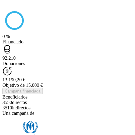
0 %
Financiado
92.210
Donaciones
13.190,20 €
Objetivo de 15.000 €
Campaña financiada
Beneficiarios
3550
directos
3510
indirectos
Una campaña de: