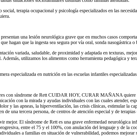
antas situaciones sociofamiliares distintas como familias atendidas.
o social, terapia ocupacional y psicología especializados en las necesi
uiera.
presentan una lesión neurológica grave que en muchos casos comporta un
 que hagan que la ingesta sea segura por vía oral, sonda nasogástrica o 
ación variada, saludable, de proximidad y adaptada en texturas, mejora
al. Además, utilizamos los alimentos como herramienta pedagógica y ter
era especializada en nutrición en las escuelas infantiles especializadas
 mujeres con síndrome de Rett CUIDAR HOY, CURAR MAÑANA quiere mejo
icación con la mirada y ayudas individuales con las cuales atender, esp
dolor y las apneas, la hiperventilación, las crisis clínicas, estimular la
n de una tercera persona, de centros de atención especial y de terapias 
ivir mejor. El síndrome de Rett es una grave enfermedad neurológica inf
ogresiva, entre el 75 y el 100%, con anulación del lenguaje y de la coo
dividuales a familias en situación de vulnerabilidad, podemos mejorar s