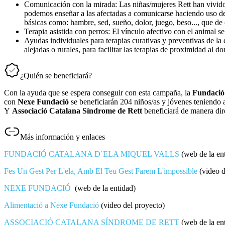
Comunicación con la mirada: Las niñas/mujeres Rett han vivido 
podemos enseñar a las afectadas a comunicarse haciendo uso de 
básicas como: hambre, sed, sueño, dolor, juego, beso..., que de
Terapia asistida con perros: El vínculo afectivo con el animal se
Ayudas individuales para terapias curativas y preventivas de la 
alejadas o rurales, para facilitar las terapias de proximidad al do
¿Quién se beneficiará?
Con la ayuda que se espera conseguir con esta campaña, la
Fundació
con
Nexe Fundació
se beneficiarán 204 niños/as y jóvenes teniendo 
Y
Associació Catalana Síndrome de Rett
beneficiará de manera dir
Más información y enlaces
FUNDACIÓ CATALANA D´ELA MIQUEL VALLS
(web de la en
Fes Un Gest Per L'ela, Amb El Teu Gest Farem L'impossible
(video d
NEXE FUNDACIÓ
(web de la entidad)
Alimentació a Nexe Fundació
(video del proyecto)
ASSOCIACIÓ CATALANA SÍNDROME DE RETT
(web de la en