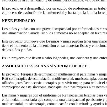
evolución de la enfermedad, y de forma personalizada, ya que existen t
El proyecto está desarrollado por un equipo de profesionales en trabaj
el proceso de evolución de la enfermedad y hasta que la familia lo req
NEXE FUNDACIÓ
Los niños y niñas con una grave discapacidad por enfermedades raras 
una alimentación variada, sino los alimentos no se adaptan en texturas
Este proyecto promueve que los niños y niñas puedan tener una aliment
tiene el momento de la alimentación en su bienestar físico y emocion
de los niños y niñas.
Es un proyecto que llevan a cabo logopedas, una cocinera y una enferm
ASSOCIACIÓ CATALANA SÍNDROME DE RETT
El proyecto Terapias de estimulación multisensorial para niñas y
Rett con terapias de estimulación multisensorial, musicoterapia, comun
niñas/mujeres Rett necesitan terapias para vivir mejor, para reducir el 
complejidad de este síndrome, hace que las niñas/mujeres Rett necesite
Las niñas y mujeres con el síndrome de Rett necesitan terapias para v
enfermedad minoritaria que comporta una discapacidad persistente y pr
multisensorial, musicoterapia, comunicación con la mirada y ayudas in