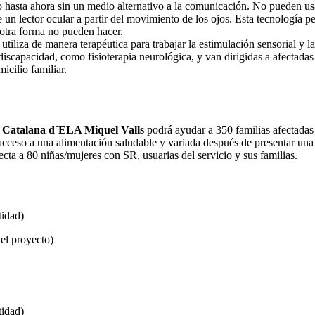
hasta ahora sin un medio alternativo a la comunicación. No pueden usar
un lector ocular a partir del movimiento de los ojos. Esta tecnología 
 otra forma no pueden hacer.
 utiliza de manera terapéutica para trabajar la estimulación sensorial y 
discapacidad, como fisioterapia neurológica, y van dirigidas a afectadas
micilio familiar.
 Catalana d´ELA Miquel Valls
podrá ayudar a 350 familias afectadas 
acceso a una alimentación saludable y variada después de presentar un
ecta a 80 niñas/mujeres con SR, usuarias del servicio y sus familias.
tidad)
el proyecto)
tidad)