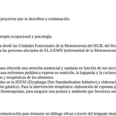
 proyectos que se describen a continuación.
terapia ocupacional y psicología.
ada desde las Unidades Funcionales de la Motoneurona del HUB, del Hosp
n a las personas afectadas de ELA/EMN (enfermedad de la Motoneurona)
ara ofrecerle una atención asistencial y sanitaria en función de sus nece
 una enfermera pediátrica experta en nutrición, la logopeda y la cocinera
s y terapéuticas de los alimentos.
gidas en la IDDSI (Dysphagia Diet Standardisation Initiative) y elaborac
ón gástrico). Para la intervención terapéutica: elaboración de espumas p
 fisioterapeutas, para asegurar una postura y ambiente que favorezca una
comunicación para instaurar un diálogo eficaz a través del lenguaje musi